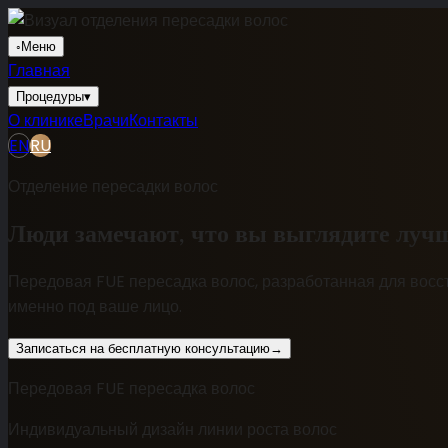
◦
Меню
Главная
Процедуры
▾
О клинике
Врачи
Контакты
EN
RU
Отделение пересадки волос
Люди замечают, что вы выглядите лучш
Передовая FUE пересадка волос, разработанная для восс
именно под ваше лицо.
Записаться на бесплатную консультацию
→
Передовая FUE пересадка волос
Индивидуальный дизайн линии роста волос