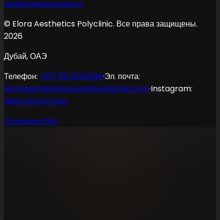
конфиденциальности
© Elora Aesthetics Polyclinic. Все права защищены.
2026
Дубай, ОАЭ
Телефон
:
+971 50 219 6094
·
Эл. почта
:
eloraaestheticspolyclinic@gmail.com
·
Instagram:
@elorapolyclinic
Лицензия DHA