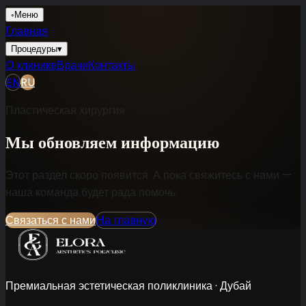
◦
Меню
Главная
Процедуры
▾
О клинике
Врачи
Контакты
EN
RU
Пластическая хирургия
Мы обновляем информацию
Этот раздел скоро появится. А пока свяжитесь с нами —
наша команда будет рада помочь.
Связаться с нами
На главную
Премиальная эстетическая поликлиника · Дубай