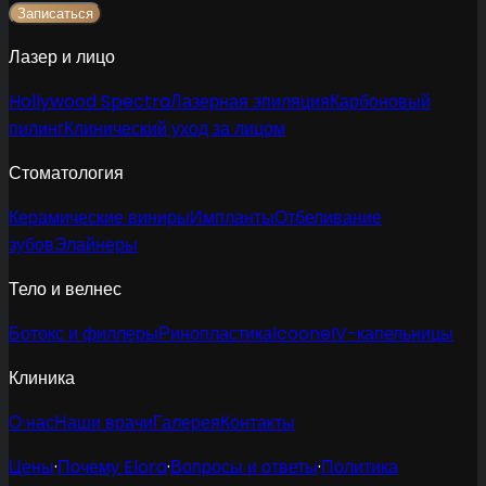
Записаться
Лазер и лицо
Hollywood Spectra
Лазерная эпиляция
Карбоновый
пилинг
Клинический уход за лицом
Стоматология
Керамические виниры
Импланты
Отбеливание
зубов
Элайнеры
Тело и велнес
Ботокс и филлеры
Ринопластика
Icoone
IV-капельницы
Клиника
О нас
Наши врачи
Галерея
Контакты
Цены
·
Почему Elora
·
Вопросы и ответы
·
Политика